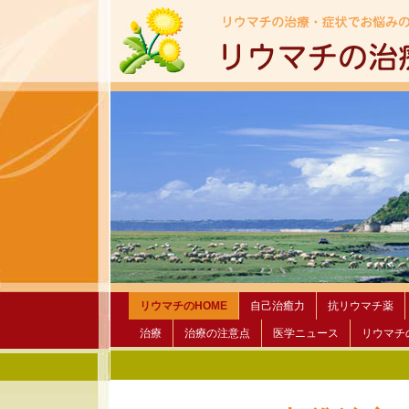
リウマチのHOME
自己治癒力
抗リウマチ薬
治療
治療の注意点
医学ニュース
リウマチ