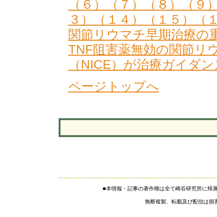
（６）
（７）
（８）
（９
３）
（１４）
（１５）
（
関節リウマチ早期治療の
TNF阻害薬無効の関節リ
（NICE）が治療ガイダ
ページトップへ
■本情報・記事の著作権は全て崎谷研究所に帰
無断複製、転載及び配信は損害