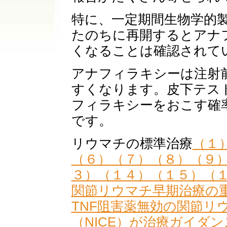
特に、一定期間生物学的
たのちに再開するとアナ
くなることは確認されて
アナフィラキシーは注射
すくなります。皮下テス
フィラキシーをおこす確
です。
リウマチの標準治療
（１
（６）
（７）
（８）
（９
３）
（１４）
（１５）
（
関節リウマチ早期治療の
TNF阻害薬無効の関節リ
（NICE）が治療ガイダ