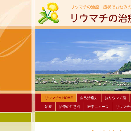
リウマチのHOME
自己治癒力
抗リウマチ薬
治療
治療の注意点
医学ニュース
リウマチ