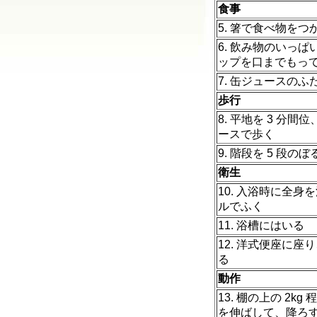
食事
5. 箸で食べ物をつ
6. 飲み物のいっぱ
ップを口までもっ
7. 缶ジュースのふ
歩行
8. 平地を 3 分間
ースで歩く
9. 階段を 5 段のぼ
衛生
10. 入浴時に全身
ルでふく
11. 浴槽にはいる
12. 洋式便座に座
る
動作
13. 棚の上の 2kg
を伸ばして、降ろ