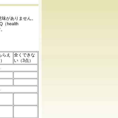
意味がありません。
ealth
す。
もらえ
全くできな
点）
い（3点）