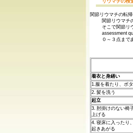
リウマチの検
関節リウマチの転帰
関節リウマチ
そこで関節リウ
assessmen
０～３点まで
着衣と身繕い
1.服を着たり、ボ
2. 髪を洗う
起立
3. 肘掛けのない椅
上げる
4. 寝床に入ったり
起きあがる