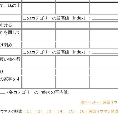
って、床の上
このカテゴリーの最高値（index）：
をあける
ふたを回して
開け閉め
このカテゴリーの最高値（index）：
に買い物へ行
降り
どの家事をす
（各カテゴリーの index の平均値）
次ページへ：関節リウ
リウマチの検査
（１）
（２）
（３）
（４）
（５）
（６）
関節リウマチ発