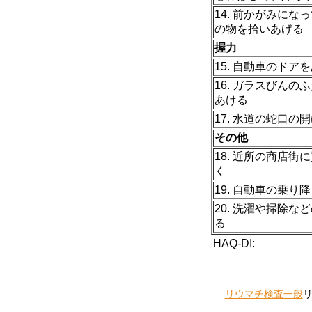
14. 前かがみにな
の物を拾いあげる
握力
15. 自動車のドア
16. ガラスびんの
あける
17. 水道の蛇口の
その他
18. 近所の商店街
く
19. 自動車の乗り
20. 洗濯や掃除な
る
HAQ-DI:
リウマチ検査一般