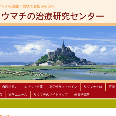
自己治癒力
抗リウマチ薬
炎症性サイトカイン
リウマチとは
症状
点
医学ニュース
リウマチのサイトマップ
崎谷研究所