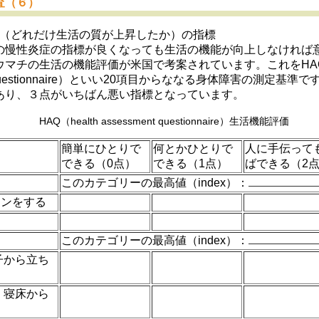
査（６）
（どれだけ生活の質が上昇したか）の指標
の慢性炎症の指標が良くなっても生活の機能が向上しなければ
マチの生活の機能評価が米国で考案されています。これをHAQ（h
t questionnaire）といい20項目からななる身体障害の測定基準で
あり、３点がいちばん悪い指標となっています。
HAQ（health assessment questionnaire）生活機能評価
簡単にひとりで
何とかひとりで
人に手伝って
できる（0点）
できる（1点）
ばできる（2
このカテゴリーの最高値（index）：
タンをする
このカテゴリーの最高値（index）：
子から立ち
、寝床から