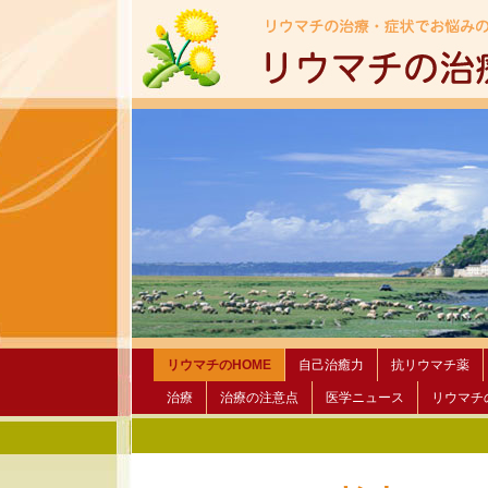
リウマチのHOME
自己治癒力
抗リウマチ薬
治療
治療の注意点
医学ニュース
リウマチ