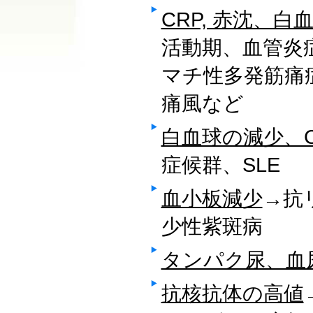
CRP, 赤沈、
活動期、血管炎
マチ性多発筋痛
痛風など
白血球の減少、
症候群、SLE
血小板減少
→抗
少性紫斑病
タンパク尿、血
抗核抗体の高値