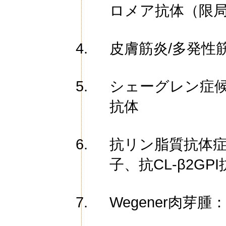
ロメア抗体（限
皮膚筋炎/多発性筋
シェーグレン症候群
抗体
抗リン脂質抗体
子、抗CL-β2GP
Wegener肉芽腫：