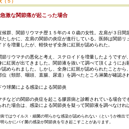
状（５）
で急激な関節痛が起こった場合
症候群、関節リウマチ歴１５年の４０歳の女性。左肩が３日間
果たしかに、左肩の関節の炎症が進行している。医師は関節リ
イドを増量したが、軽快せず全身に紅斑が認められた。
関節リウマチの悪化と考え、ステロイドを増量したようですが
身に紅斑が出てきました。関節液を抜いて調べて頂くようにお
が認められました。しかし、全身に紅斑が認められたことから
部位（頸部、咽頭、直腸、尿道）を調べたところ淋菌が確認さ
ドウ球菌による感染による関節炎
マチなどの関節の炎症を起こる膠原病と診断されている場合で
られた場合は、感染による関節炎を疑って関節液を調べなけれ
原病ではウイルス・細菌の明らかな感染が認められない（というか検出
に明らかにバイ菌の感染が関節炎を引き起こすことがあります。