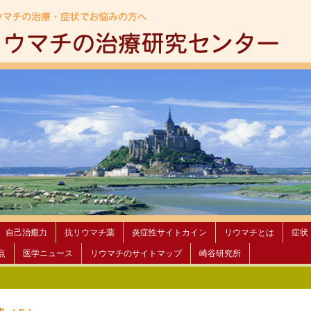
自己治癒力
抗リウマチ薬
炎症性サイトカイン
リウマチとは
症状
点
医学ニュース
リウマチのサイトマップ
崎谷研究所