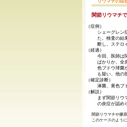
リウマチの症
関節リウマチ
（症例）
シェーグレン
た。検査の結
断し、ステロ
（経過）
今回、医師は
ばかりか、全
色ブドウ球菌
も疑い、他の
（確定診断）
淋菌、黄色ブ
（解説）
まず関節リウ
の炎症が認め
関節リウマチや膠
このケースのよう