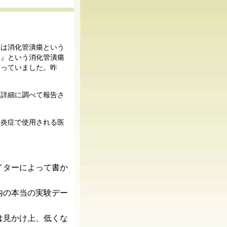
には消化管潰瘍という
ス』という消化管潰瘍
なっていました。昨
を詳細に調べて報告さ
性炎症で使用される医
イターによって書か
内の本当の実験デー
は見かけ上、低くな