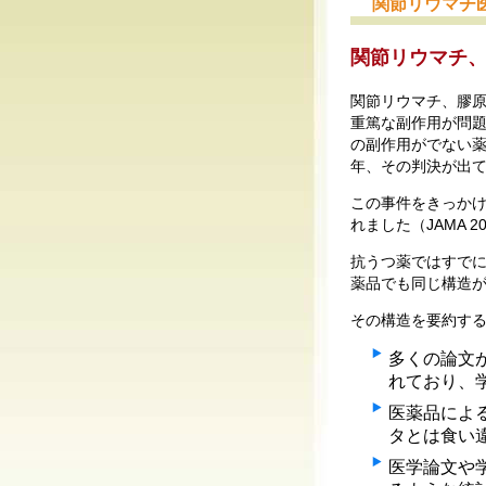
関節リウマチ
関節リウマチ
関節リウマチ、膠
重篤な副作用が問
の副作用がでない
年、その判決が出
この事件をきっか
れました（JAMA 2008
抗うつ薬ではすで
薬品でも同じ構造
その構造を要約す
多くの論文
れており、
医薬品によ
タとは食い
医学論文や