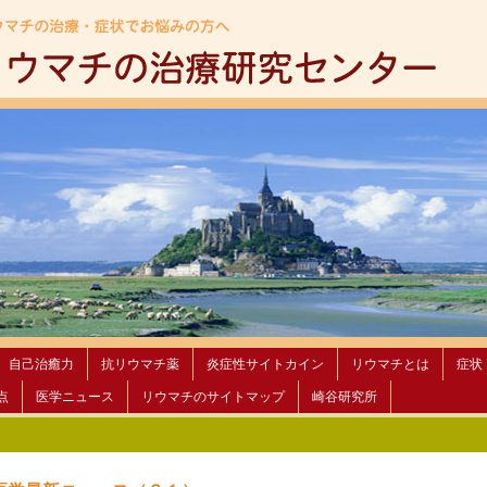
自己治癒力
抗リウマチ薬
炎症性サイトカイン
リウマチとは
症状
点
医学ニュース
リウマチのサイトマップ
崎谷研究所