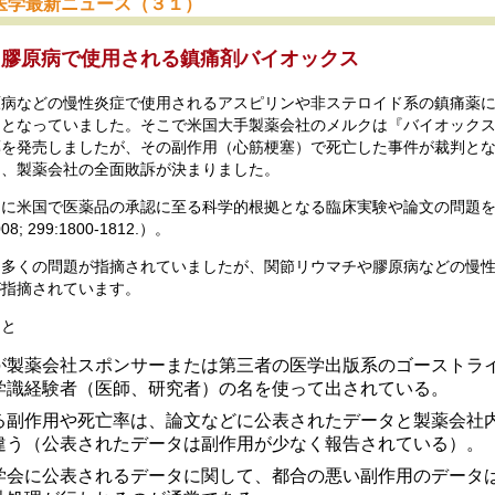
医学最新ニュース（３１）
、膠原病で使用される鎮痛剤バイオックス
原病などの慢性炎症で使用されるアスピリンや非ステロイド系の鎮痛薬
題となっていました。そこで米国大手製薬会社のメルクは『バイオック
薬を発売しましたが、その副作用（心筋梗塞）で死亡した事件が裁判と
て、製薬会社の全面敗訴が決まりました。
けに米国で医薬品の承認に至る科学的根拠となる臨床実験や論文の問題
; 299:1800-1812.）。
に多くの問題が指摘されていましたが、関節リウマチや膠原病などの慢
が指摘されています。
ると
が製薬会社スポンサーまたは第三者の医学出版系のゴーストラ
学識経験者（医師、研究者）の名を使って出されている。
る副作用や死亡率は、論文などに公表されたデータと製薬会社
違う（公表されたデータは副作用が少なく報告されている）。
学会に公表されるデータに関して、都合の悪い副作用のデータ