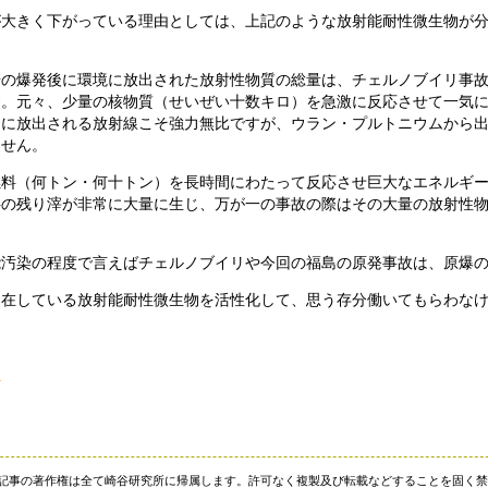
が大きく下がっている理由としては、上記のような放射能耐性微生物が
の爆発後に環境に放出された放射性物質の総量は、チェルノブイリ事故で
す。元々、少量の核物質（せいぜい十数キロ）を急激に反応させて一気
間に放出される放射線こそ強力無比ですが、ウラン・プルトニウムから
ません。
燃料（何トン・何十トン）を長時間にわたって反応させ巨大なエネルギ
料の残り滓が非常に大量に生じ、万が一の事故の際はその大量の放射性
能汚染の程度で言えばチェルノブイリや今回の福島の原発事故は、原爆
常在している放射能耐性微生物を活性化して、思う存分働いてもらわな
）
・記事の著作権は全て崎谷研究所に帰属します。許可なく複製及び転載などすることを固く