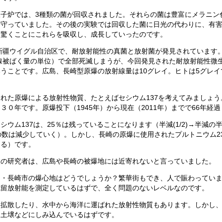
子炉では、3種類の菌が回収されました。それらの菌は豊富にメラニン
ら守っていました。その後の実験では回収した菌に日光の代わりに、有
は驚くことにこれらを吸収し、成長していったのです。
国新疆ウイグル自治区で、耐放射能性の真菌と放射菌が発見されています。
射線被ばく量の単位）で全部死滅しまうが、今回発見された耐放射能性微生
うことです。広島、長崎型原爆の放射線量は10グレイ。ヒトは5グレイ
れた原爆による放射性物質、たとえばセシウム137を考えてみましょう。
３０年です。原爆投下（1945年）から現在（2011年）までで66年経
ウム137は、25％は残っていることになります（半減(1/2)→半減の半減
素の数は減少していく）。しかし、長崎の原爆に使用されたプルトニウム239
よる）です。
人の研究者は、広島や長崎の被爆地には近寄れないと言っていました。
島・長崎市の爆心地はどうでしょうか？繁華街もでき、人で賑わってい
残留放射能を測定しているはずで、全く問題のないレベルなのです。
て拡散したり、水中から海洋に運ばれた放射性物質もあります。しかし
は土壌などにしみ込んでいるはずです。