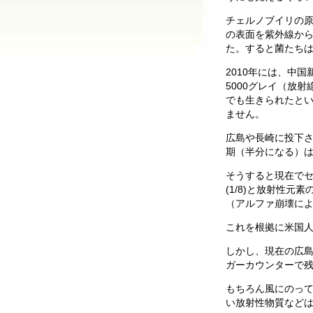
チェルノブイリの原
の表面を紫外線か
た。すると菌たち
2010年には、中
5000グレイ（放
でも生きられたとい
ません。
広島や長崎に投下さ
期（半分になる）は
そうすると現在でセシ
(1/8)と放射性元
（アルファ崩壊に
これを根拠に米国
しかし、現在の広
ガーカウンターで
もちろん風にのっ
い放射性物質など