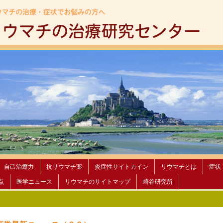
自己治癒力
抗リウマチ薬
炎症性サイトカイン
リウマチとは
症状
点
医学ニュース
リウマチのサイトマップ
崎谷研究所