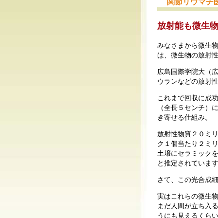
関節リウマチ
放射能も微生
みなさまから微生
は、微生物の放射
広島国際学院大（
ウランなどの放射
これまで回収に成
（全長５センチ）
き寄せる仕組み。
放射性物質２０ミ
ク１個当たり２ミ
土壌にセラミック
と推定されていま
さて、この光合成
実はこれらの微生
まだ人間が立ち入
うにも見えるくら