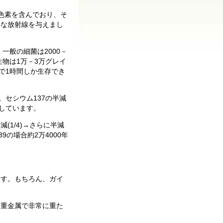
色素を含んでおり、そ
害な放射線を与えまし
一般の細菌は2000－
物は1万－3万グレイ
で1時間しか生存でき
セシウム137の半減
過しています。
(1/4)→さらに半減
の場合約2万4000年
ます。もちろん、ガイ
、重金属で非常に重た