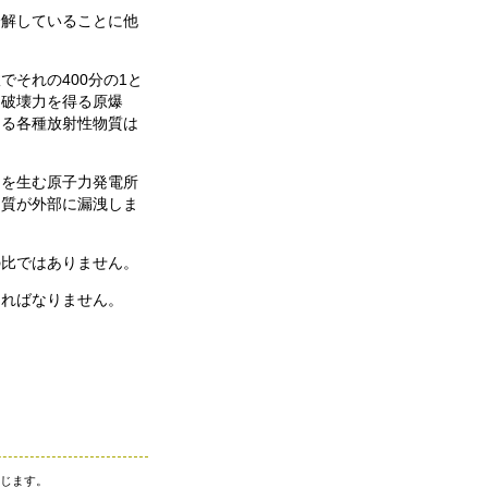
分解していることに他
それの400分の1と
に破壊力を得る原爆
出る各種放射性物質は
ーを生む原子力発電所
物質が外部に漏洩しま
の比ではありません。
ければなりません。
禁じます。