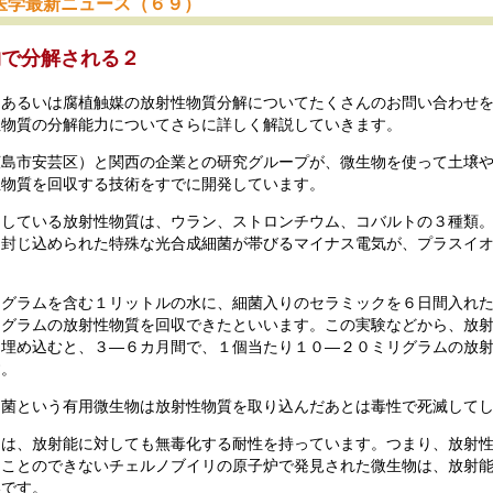
医学最新ニュース（６９）
物で分解される２
物あるいは腐植触媒の放射性物質分解についてたくさんのお問い合わせ
性物質の分解能力についてさらに詳しく解説していきます。
広島市安芸区）と関西の企業との研究グループが、微生物を使って土壌
性物質を回収する技術をすでに開発しています。
功している放射性物質は、ウラン、ストロンチウム、コバルトの３種類
に封じ込められた特殊な光合成細菌が帯びるマイナス電気が、プラスイ
リグラムを含む１リットルの水に、細菌入りのセラミックを６日間入れ
リグラムの放射性物質を回収できたといいます。この実験などから、放
を埋め込むと、３―６カ月間で、１個当たり１０―２０ミリグラムの放
す。
細菌という有用微生物は放射性物質を取り込んだあとは毒性で死滅して
物は、放射能に対しても無毒化する耐性を持っています。つまり、放射
ることのできないチェルノブイリの原子炉で発見された微生物は、放射
いです。