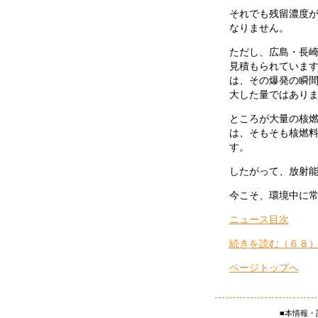
それでも残留濃度
なりません。
ただし、広島・長崎
見積もられていま
は、その爆発の瞬
大した量ではあり
ところが大量の核
は、そもそも核燃
す。
したがって、放射
今こそ、環境中に
ニュース目次
続きを読む（６８
ページトップへ
■本情報