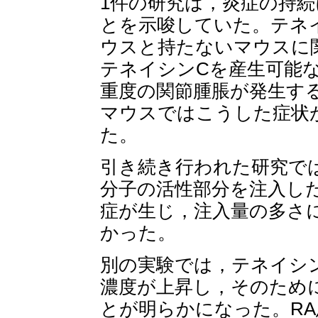
1件の研究は，炎症の持
とを示唆していた。テネ
ウスと持たないマウスに
テネイシンCを産生可能
重度の関節腫脹が発生す
マウスではこうした症状
た。
引き続き行われた研究で
分子の活性部分を注入し
症が生じ，注入量の多さ
かった。
別の実験では，テネイシ
濃度が上昇し，そのため
とが明らかになった。RA