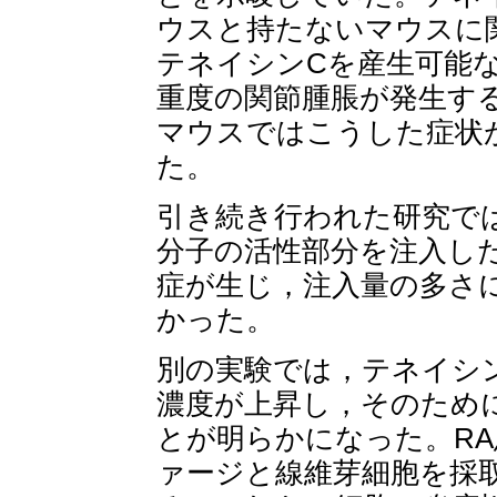
ウスと持たないマウスに
テネイシンCを産生可能
重度の関節腫脹が発生す
マウスではこうした症状
た。
引き続き行われた研究で
分子の活性部分を注入し
症が生じ，注入量の多さ
かった。
別の実験では，テネイシ
濃度が上昇し，そのため
とが明らかになった。RA
ァージと線維芽細胞を採