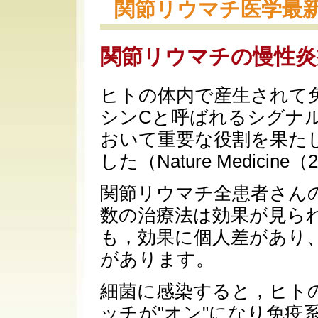
関節リウマチ医学最
関節リウマチの慢性炎
ヒトの体内で産生されて
シンCと呼ばれるシグナ
おいて重要な役割を果た
した（Nature Medicine（20
関節リウマチ全患者さん
数の治療法は効果が見ら
も，効果に個人差があり
があります。
細菌に感染すると，ヒトの
ッチが"オン"になり免疫