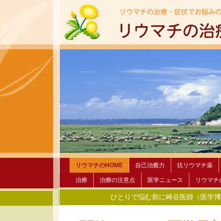
リウマチのHOME
自己治癒力
抗リウマチ薬
治療
治療の注意点
医学ニュース
リウマチ
ひとりで悩む前に崎谷医師（医学博