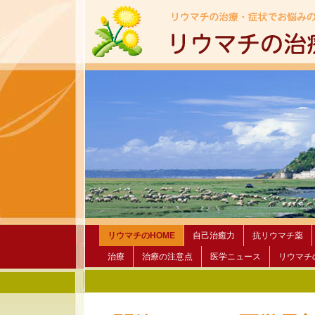
リウマチのHOME
自己治癒力
抗リウマチ薬
治療
治療の注意点
医学ニュース
リウマチ