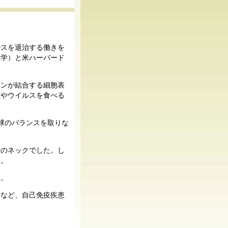
ルスを退治する働きを
理学）と米ハーバード
チンが結合する細胞表
菌やウイルスを食べる
球のバランスを取りな
大のネックでした。し
す。
た。
病など、自己免疫疾患