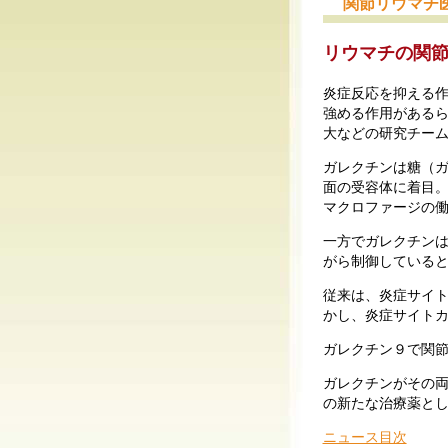
関節リウマチ
リウマチの関
炎症反応を抑える
強める作用がある
大などの研究チー
ガレクチンは糖（
面の受容体に着目
マクロファージの
一方でガレクチンは
がら制御している
従来は、炎症サイ
かし、炎症サイト
ガレクチン９で関
ガレクチンがその
の新たな治療薬と
ニュース目次