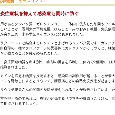
医学最新ニュース（２０）
節炎症症状を抑えて感染症も同時に防ぐ
作用があるタンパク質「ガレクチン９」に、体内に侵入した細菌やウイ
らしいことが、香川大の平島光臣（ひらしま・みつおみ）教授（免疫病
ムが突き止め、米科学誌サイエンスに発表されました。
ガラクトース）と結合するレクチンとよばれるタンパク質です。ガレク
。白血球の一種マクロファージの受容体にガレクチンがくっつくと、細
働きが強まることを確かめられました。
、炎症関連物質を出す別の白血球の働きを抑制。生体内で2種類の白血
と推測されました。
トカインを抑える物質を投与すると、感染症の副作用が起こることが最
カインを野放しにするとリウマチ、膠原病などの自己免疫疾患が起きま
節リウマチ患者さんの関節の炎症が抑えられることが報告されていまし
両方を抑えるのであれば、炎症が関係するリウマチや膠原（こうげん）
して期待されるでしょう。