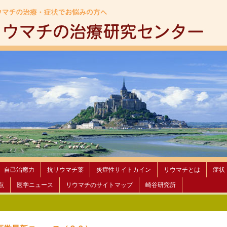
自己治癒力
抗リウマチ薬
炎症性サイトカイン
リウマチとは
症状
点
医学ニュース
リウマチのサイトマップ
崎谷研究所